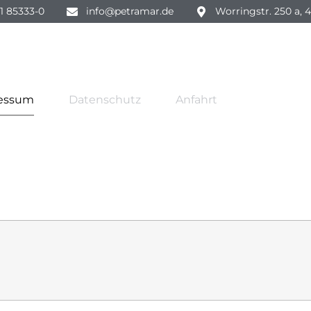
1 85333-0
info@petramar.de
Worringstr. 250 a, 
essum
Datenschutz
Anfahrt