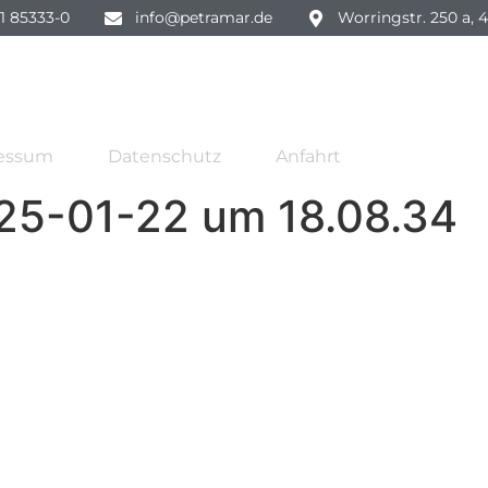
1 85333-0
info@petramar.de
Worringstr. 250 a, 
essum
Datenschutz
Anfahrt
025-01-22 um 18.08.34