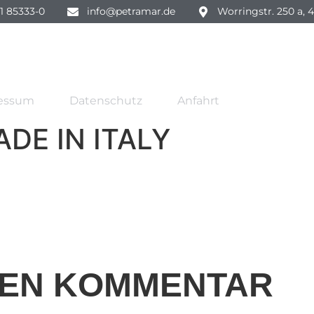
1 85333-0
info@petramar.de
Worringstr. 250 a, 
essum
Datenschutz
Anfahrt
DE IN ITALY
NEN KOMMENTAR